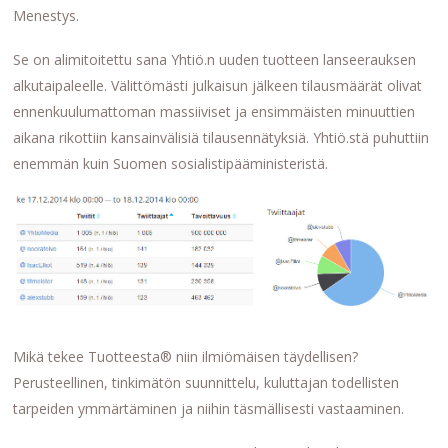
Menestys.
Se on alimitoitettu sana Yhtiö.n uuden tuotteen lanseerauksen
alkutaipaleelle. Välittömästi julkaisun jälkeen tilausmäärät olivat
ennenkuulumattoman massiiviset ja ensimmäisten minuuttien
aikana rikottiin kansainvälisiä tilausennätyksiä. Yhtiö.stä puhuttiin
enemmän kuin Suomen sosialistipääministeristä.
Mikä tekee Tuotteesta® niin ilmiömäisen täydellisen?
Perusteellinen, tinkimätön suunnittelu, kuluttajan todellisten
tarpeiden ymmärtäminen ja niihin täsmällisesti vastaaminen.