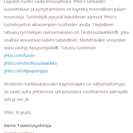
Loputon tuotto vaatii innovaatioita. Yhtiö.n tehtaiden
suunnitteluun ja pystyttämiseen on käytetty historiallisen paljon
resursseja. Työntekijät pysyvät liukuhihnan ääressä Yhtiö.n
tuotelinjaston aikaisempien tuotteiden avulla. Täydellinen
ratkaisu työntekijän ravitsemukseen on Teollisuuslaatikko®, joka
sisältää ainoastaan kaiken tarpeellisen. Merkittäväkin vireystilan
lasku väistyy Kipupumpulla®. Tutustu tuotteisiin:
yhtio.com/tuote
yhtio.com/teollisuuslaatikko
yhtio.com/kipupumppu
Modernin markkinatalouden käynnissäpito on välttämättömyys.
Se vaatii uutta yrittämistä, uhrautuvaista suorittamista äärirajalle
asti ja sen yli.
Yhtiö. Ei yksilö.
Herra Toimitusjohtaja