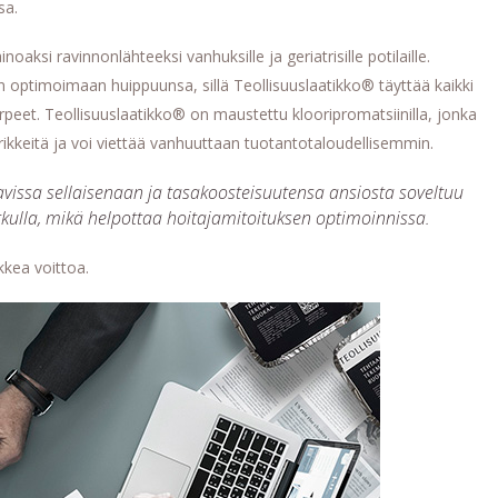
sa.
oaksi ravinnonlähteeksi vanhuksille ja geriatrisille potilaille.
n optimoimaan huippuunsa, sillä Teollisuuslaatikko® täyttää kaikki
peet. Teollisuuslaatikko® on maustettu klooripromatsiinilla, jonka
rikkeitä ja voi viettää vanhuuttaan tuotantotaloudellisemmin.
avissa sellaisenaan ja tasakoosteisuutensa ansiosta soveltuu
ulla, mikä helpottaa hoitajamitoituksen optimoinnissa.
kkea voittoa.