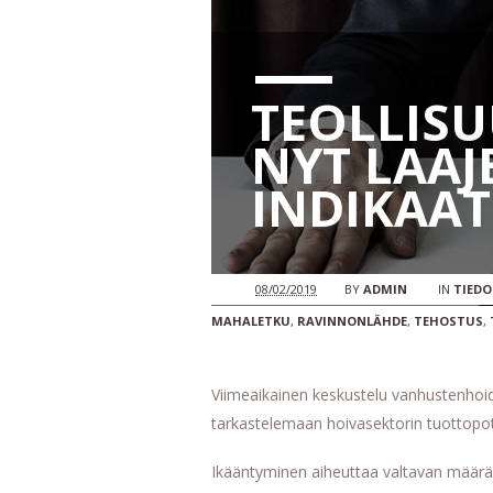
TEOLLISU
NYT LAA
INDIKAAT
08/02/2019
BY
ADMIN
IN
TIEDO
MAHALETKU
,
RAVINNONLÄHDE
,
TEHOSTUS
,
Viimeaikainen keskustelu vanhustenhoid
tarkastelemaan hoivasektorin tuottopot
Ikääntyminen aiheuttaa valtavan määrä