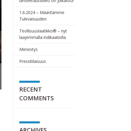
lanseerausvideo on julkaistu!
1.6.2024 – Määritämme
Tulevaisuuden
Teollisuuslaatikko® – nyt
laajemmalla indikaatiolla
Menestys
Pressitilaisuus
RECENT
COMMENTS
ARCHIVES