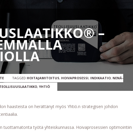
USLAATIKKO® –
JEMMALLA
IOLLA
TE
TAGGED
HOITAJAMITOITUS
,
HOIVAPROSESSI
,
INDIKAATIO
,
NENÄ-
TEOLLISUUSLAATIKKO
,
YHTIÖ
on haasteista on herättänyt myös Yhtiö.n strategisen johdon
entiaalia.
n tuottamatonta työtä yhteiskunnassa. Hoivaprosessien optimointiin