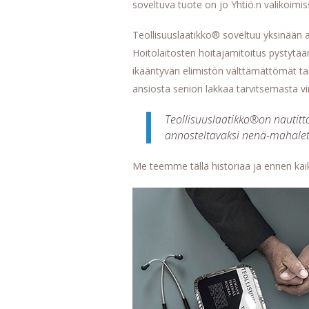
soveltuva tuote on jo Yhtiö.n valikoimis
Teollisuuslaatikko® soveltuu yksinään ain
Hoitolaitosten hoitajamitoitus pystytää
ikääntyvän elimistön välttämättömät tar
ansiosta seniori lakkaa tarvitsemasta vi
Teollisuuslaatikko®on nautitt
annosteltavaksi nenä-mahaletk
Me teemme tällä historiaa ja ennen kai