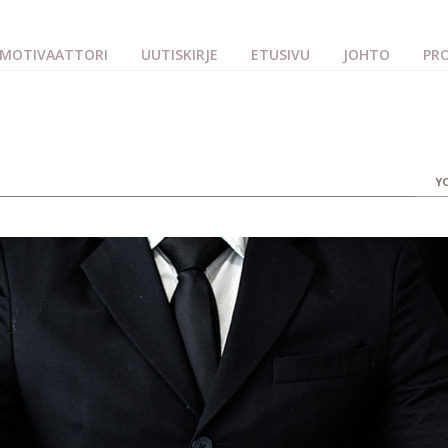
MOTIVAATTORI
UUTISKIRJE
ETUSIVU
JOHTO
PRO
Y